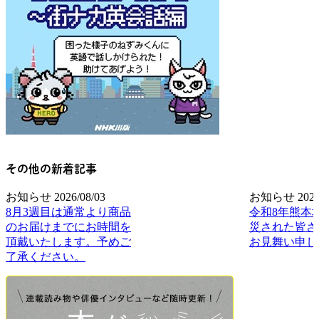
その他の新着記事
お知らせ
2026/08/03
お知らせ
2026
8月3週目は通常より商品
令和8年熊本
のお届けまでにお時間を
災された皆さ
頂戴いたします。予めご
お見舞い申し
了承ください。