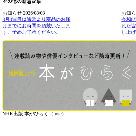
その他の新着記事
お知らせ
2026/08/03
お知ら
8月3週目は通常より商品のお届
令和8
けまでにお時間を頂戴いたしま
れた皆
す。予めご了承ください。
し上げ
NHK出版 本がひらく（note）