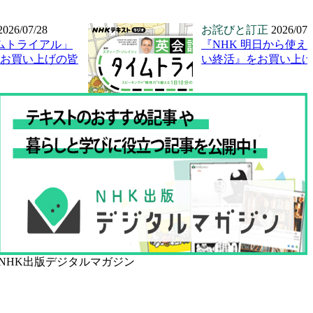
2026/07/28
お詫びと訂正
2026/07/
ムトライアル」
『NHK 明日から使え
号をお買い上げの皆
い終活』をお買い上げ
NHK出版デジタルマガジン