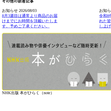
その他の新着記事
お知らせ
2026/08/03
お知ら
8月3週目は通常より商品のお届
令和8
けまでにお時間を頂戴いたしま
れた皆
す。予めご了承ください。
し上げ
NHK出版 本がひらく（note）