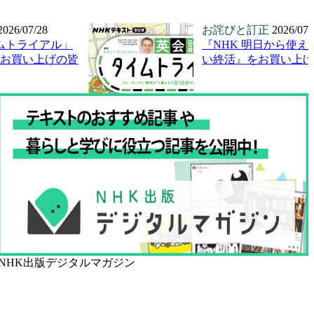
2026/07/28
お詫びと訂正
2026/07/
ムトライアル」
『NHK 明日から使え
号をお買い上げの皆
い終活』をお買い上げ
NHK出版デジタルマガジン