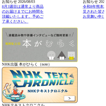
お知らせ
2026/08/03
お知らせ
2026
8月3週目は通常より商品
令和8年熊本
のお届けまでにお時間を
災された皆さ
頂戴いたします。予めご
お見舞い申し
了承ください。
NHK出版 本がひらく（note）
NHKテキストクロニクル