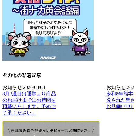
その他の新着記事
お知らせ
2026/08/03
お知らせ
2026
8月3週目は通常より商品
令和8年熊本
のお届けまでにお時間を
災された皆さ
頂戴いたします。予めご
お見舞い申し
了承ください。