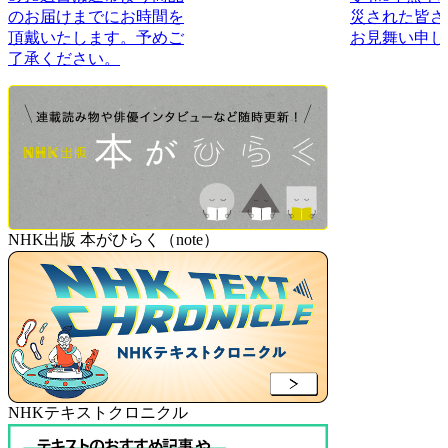
のお届けまでにお時間を
災された皆さ
頂戴いたします。予めご
お見舞い申し
了承ください。
NHK出版 本がひらく（note）
NHKテキストクロニクル