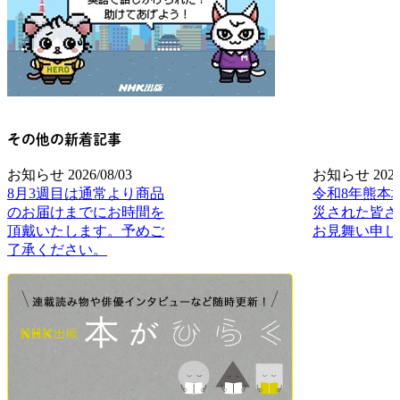
その他の新着記事
お知らせ
2026/08/03
お知らせ
2026
8月3週目は通常より商品
令和8年熊本
のお届けまでにお時間を
災された皆さ
頂戴いたします。予めご
お見舞い申し
了承ください。