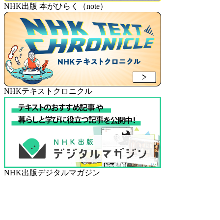
NHK出版 本がひらく（note）
NHKテキストクロニクル
NHK出版デジタルマガジン