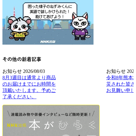
その他の新着記事
お知らせ
2026/08/03
お知らせ
2026
8月3週目は通常より商品
令和8年熊本
のお届けまでにお時間を
災された皆さ
頂戴いたします。予めご
お見舞い申し
了承ください。