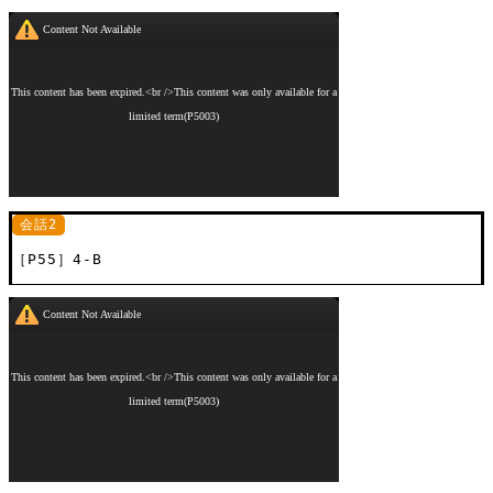
会話2
［P55］4-B