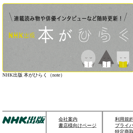
NHK出版 本がひらく（note）
会社案内
利用規
書店様向けページ
プライ
特定商