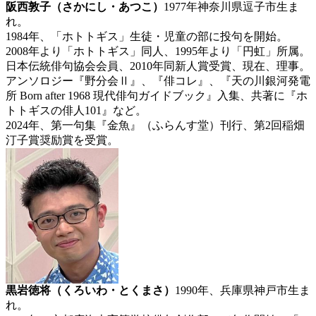
阪西敦子（さかにし・あつこ）
1977年神奈川県逗子市生ま
れ。
1984年、「ホトトギス」生徒・児童の部に投句を開始。
2008年より「ホトトギス」同人、1995年より「円虹」所属。
日本伝統俳句協会会員、2010年同新人賞受賞、現在、理事。
アンソロジー『野分会Ⅱ』、『俳コレ』、『天の川銀河発電
所 Born after 1968 現代俳句ガイドブック』入集、共著に『ホ
トトギスの俳人101』など。
2024年、第一句集『金魚』（ふらんす堂）刊行、第2回稲畑
汀子賞奨励賞を受賞。
黒岩徳将（くろいわ・とくまさ）
1990年、兵庫県神戸市生ま
れ。