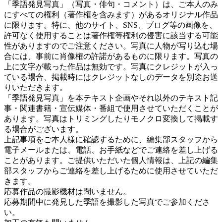
「季語発見写真」（写真・俳句・コメント）は、ご本人のみ
にすべての権利（著作権を含みます）があるオリジナル作品
に限ります。特に、他のサイト、SNS、ブログ等の画像を、
許可なく使用することは著作権等権利の侵害に該当する可能
性がありますのでご注意ください。写真に人物が写り込む場
合には、事前に肖像権の許諾があるものに限ります。写真の
上に文字が載った作品は無効です。写真にクレジットが入っ
ている場合、掲載時にはクレジットなしのデータを別途お送
りいただきます。
「季語発見写真」を本テキスト企画やそれ以外のテキスト記
事・関連書籍・宣伝媒体・番組で使用させていただくことが
あります。写真はトリミングしたりモノクロ変換して掲載す
る場合がございます。
上記事項をご本人様に確認するために、編集部スタッフから
電子メールまたは、電話、お手紙などでご連絡を差し上げる
ことがあります。ご提供いただいた個人情報は、上記の編集
部スタッフからご連絡を差し上げるために使用させていただ
きます。
応募作品の撮影機材は問いません。
応募期間中に発見した季語を撮影した写真でご参加くださ
い。