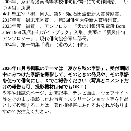
2006年、京都府洛南高等学校俳句創作部にて句作開始。「い
つき組」所属。
今井聖主宰「街」同人。第5・6回石田波郷新人賞奨励賞。
2017年度「街未来区賞」。第3回俳句大学新人賞特別賞。
2023年度「街賞」。アンソロジー『天の川銀河発電所 Born
after 1968 現代俳句ガイドブック』入集、共著に『新興俳句
アンソロジー』。現代俳句協会青年部長。
2024年、第一句集『渦』（港の人）刊行。
2026年11月号掲載のテーマは「夏から秋の季語」。受付期間
中にみつけた季語を撮影して、そのときの発見や、その季語
を使って俳句にし、Ｘでご報告ください（写真とコメントだ
けの報告も可、撮影機材は何でもOK！）
※本や雑誌のページ、新聞記事、テレビ画面、ウェブサイト
等をそのまま撮影したお写真・スクリーンショット等を作品
として投稿することは、著作権侵害にあたるおそれがありま
すのでお控えください。