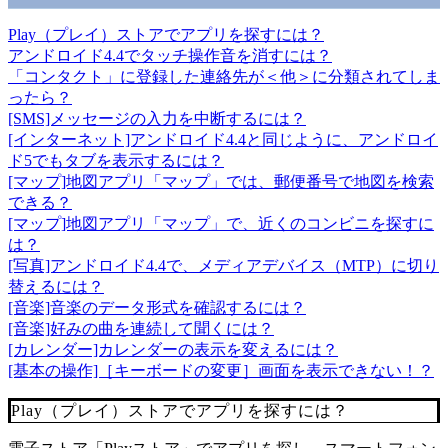
Play（プレイ）ストアでアプリを探すには？
アンドロイド4.4でタッチ操作音を消すには？
「コンタクト」に登録した連絡先が＜他＞に分類されてしま
ったら？
[SMS]メッセージの入力を中断するには？
[インターネット]アンドロイド4.4と同じように、アンドロイ
ド5でもタブを表示するには？
[マップ]地図アプリ「マップ」では、郵便番号で地図を検索
できる？
[マップ]地図アプリ「マップ」で、近くのコンビニを探すに
は？
[写真]アンドロイド4.4で、メディアデバイス（MTP）に切り
替えるには？
[音楽]音楽のデータ形式を確認するには？
[音楽]好みの曲を連続して聞くには？
[カレンダー]カレンダーの表示を変えるには？
[基本の操作]［キーボードの変更］画面を表示できない！？
Play（プレイ）ストアでアプリを探すには？