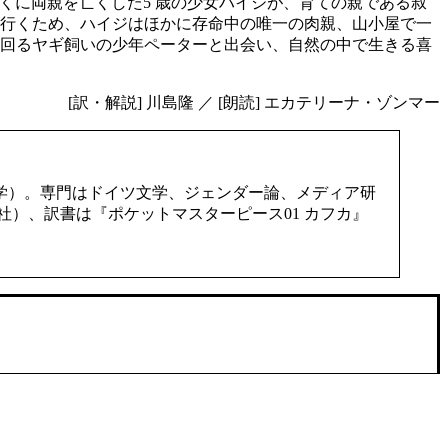
早くに両親を亡くした5 歳の少女ハイジが、育ての親である叔
行くため、ハイジはほかに存命中の唯一の肉親、山小屋で一
回るヤギ飼いの少年ペーターと出会い、自然の中で生きる喜
[訳・解説] 川島隆 ／ [朗読] エカテリーナ・ゾンマー
学）。専門はドイツ文学、ジェンダー論、メディア研
社）、訳書は『ポケットマスターピース01 カフカ』