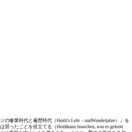
代と遍歴時代（Heidi’s Lehr – undWanderjahre）』を
Heidikann brauchen, was es gelernt