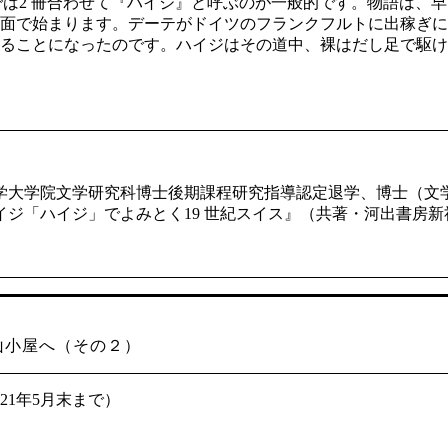
では2 冊合わせて『ハイジ』と呼ぶのが一般的です。物語は、
面で始まります。デーテがドイツのフランクフルトに出稼ぎに
ることになったのです。ハイジはその道中、裸はだし足で駆け
学大学院文学研究科博士後期課程研究指導認定退学、博士（文
ジ「ハイジ」でよみとく19 世紀スイス』（共著・河出書房新
さんの山小屋へ（その２）
021年5月末まで）