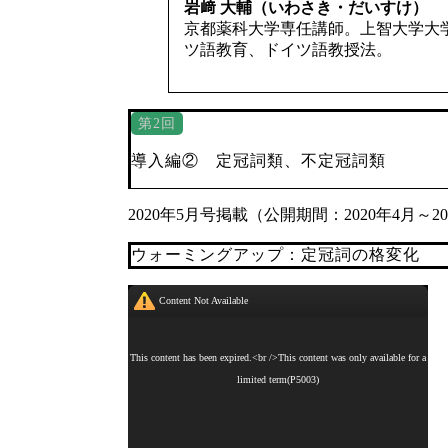
岩﨑 大輔（いわさき・だいすけ）
京都薬科大学専任講師。上智大学大
ツ語教育、ドイツ語教授法。
第2回
導入編② 定冠詞類、不定冠詞類
2020年5月号掲載（公開期間：2020年4月～2
ウォーミングアップ：定冠詞の格変化