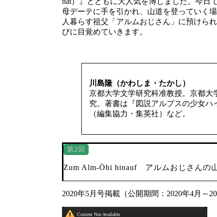
hat）』とともに大人気を博しました。今日
母デーテに手を引かれ、山道を登っていく場
人暮らす祖父「アルムおじさん」に預けられ
びに目覚めていきます。
川島隆（かわしま・たかし）
京都大学文学研究科准教授。京都大
究。著書は『図説アルプスの少女ハイ
（編集協力・集英社）など。
第2回
Zum Alm-Öhi hinauf アルムおじ
2020年5月号掲載（公開期間：2020年4月～2