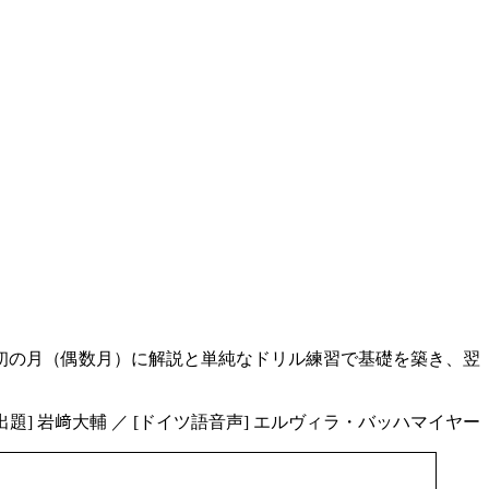
最初の月（偶数月）に解説と単純なドリル練習で基礎を築き、翌
[出題] 岩﨑大輔 ／ [ドイツ語音声] エルヴィラ・バッハマイヤー