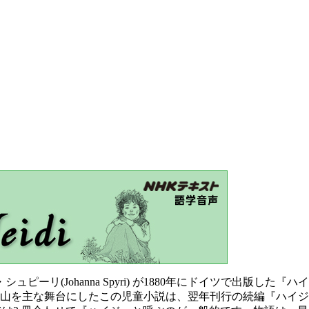
(Johanna Spyri) が1880年にドイツで出版した『ハイジの修業時
台にしたこの児童小説は、翌年刊行の続編『ハイジは習ったことを役立てる（