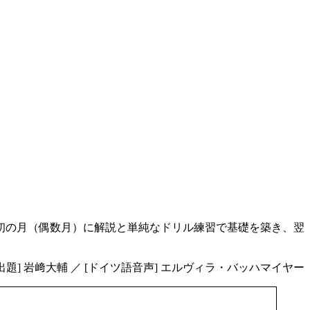
最初の月（偶数月）に解説と単純なドリル練習で基礎を築き、翌
[出題] 岩﨑大輔 ／ [ドイツ語音声] エルヴィラ・バッハマイヤー