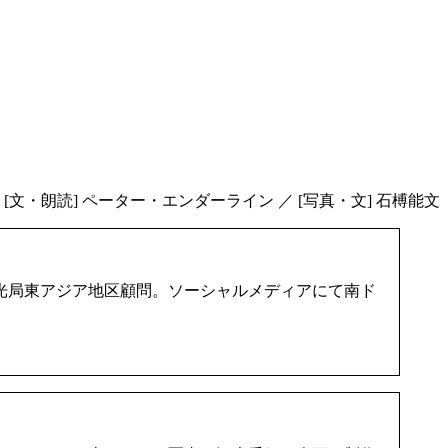
[文・朗読] ペーター・エンダーライン ／ [写真・文] 石榑能文
光局東アジア地区顧問。ソーシャルメディアにて南ド