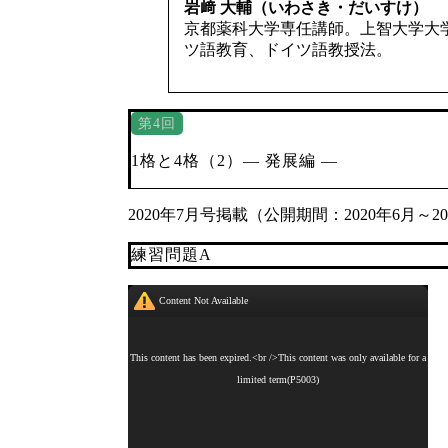
岩﨑 大輔（いわさき・だいすけ）
京都薬科大学専任講師。上智大学大
ツ語教育、ドイツ語教授法。
第4回
1格と4格（2）― 発展編 ―
2020年7月号掲載（公開期間：2020年6月～2
練習問題A