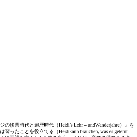
代と遍歴時代（Heidi’s Lehr – undWanderjahre）』を
Heidikann brauchen, was es gelernt