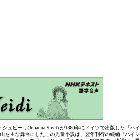
(Johanna Spyri) が1880年にドイツで出版した『ハイジの修業時
台にしたこの児童小説は、翌年刊行の続編『ハイジは習ったことを役立てる（