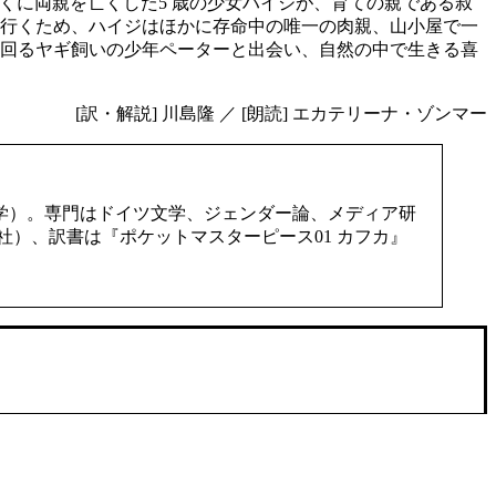
早くに両親を亡くした5 歳の少女ハイジが、育ての親である叔
行くため、ハイジはほかに存命中の唯一の肉親、山小屋で一
回るヤギ飼いの少年ペーターと出会い、自然の中で生きる喜
[訳・解説] 川島隆 ／ [朗読] エカテリーナ・ゾンマー
学）。専門はドイツ文学、ジェンダー論、メディア研
社）、訳書は『ポケットマスターピース01 カフカ』