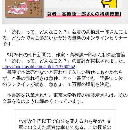
『「読む」って、どんなこと？』著者の高橋源一郎さんによ
る、どなたでもご参加いただける無料のオンラインセミナー
です。
9月26日の朝日新聞に、作家・高橋源一郎さん初の読書論
『「読む」って、どんなこと？』の書評が掲載されました。
https://book.asahi.com/article/13760252
書評で本は売れないと言われて久しい時代にもかかわら
ず、本書の売れ行きは急伸。ネット書店でも「読書法１位」
のランクインが続き、急きょ、１万部の増刷も決定。
本書評を執筆された、東京大学教授の須藤靖さんは、その
文章を次のように締めくくっています。
わずか千円以下で自分を変える力を秘めた文
章に出会えた読者は幸せである。この授業の