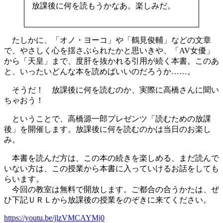
放課後に何を読もうかなあ。楽しみだ。
たしかに、「オノ・ヨーコ」や「鶴見俊輔」などの文章
で、やさしく心を揺さぶられたかと思いきや、「AV女優」
から「天皇」まで、度肝を抜かれる引用が続く本書。このあ
と、いったいどんな本を読めばいいのだろうか……。
そうだ！ 放課後に何を読むのか、実際に高橋さんに聞い
ちゃおう！
ということで、高橋源一郎プレゼンツ「読むための放課
後」を開催します。放課後に何を読むのかは当日のお楽し
み。
本書を読んだ方は、この本の続きを楽しめる、まだ読んで
いない方は、この授業から本書に入っていけるお話をしても
らいます。
今回の教室は無料で開放します。ご都合の合うかたは、ぜ
ひ下記ＵＲＬから放課後の授業をのぞきに来てください。
https://youtu.be/jlzVMCAYMj0