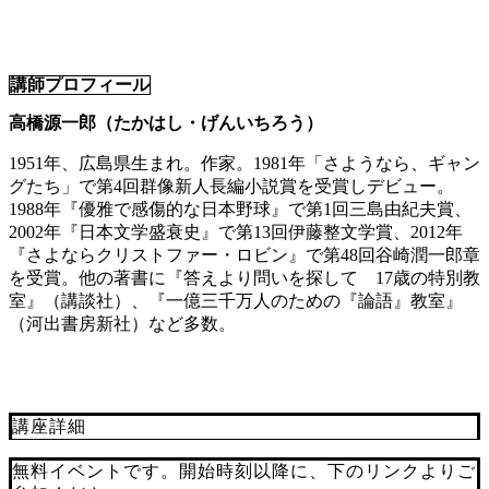
講師プロフィール
高橋源一郎（たかはし・げんいちろう）
1951年、広島県生まれ。作家。1981年「さようなら、ギャン
グたち」で第4回群像新人長編小説賞を受賞しデビュー。
1988年『優雅で感傷的な日本野球』で第1回三島由紀夫賞、
2002年『日本文学盛衰史』で第13回伊藤整文学賞、2012年
『さよならクリストファー・ロビン』で第48回谷崎潤一郎章
を受賞。他の著書に『答えより問いを探して 17歳の特別教
室』（講談社）、『一億三千万人のための『論語』教室』
（河出書房新社）など多数。
講座詳細
無料イベントです。開始時刻以降に、下のリンクよりご