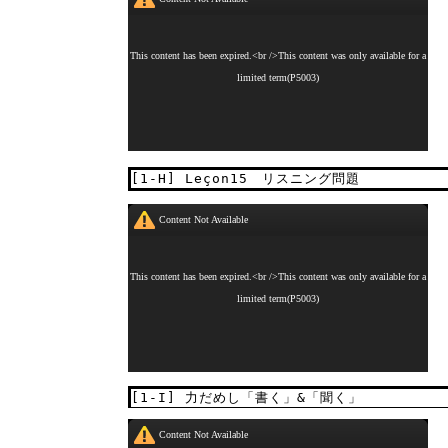
[1-H] Leçon15 リスニング問題
[1-I] 力だめし「書く」&「聞く」