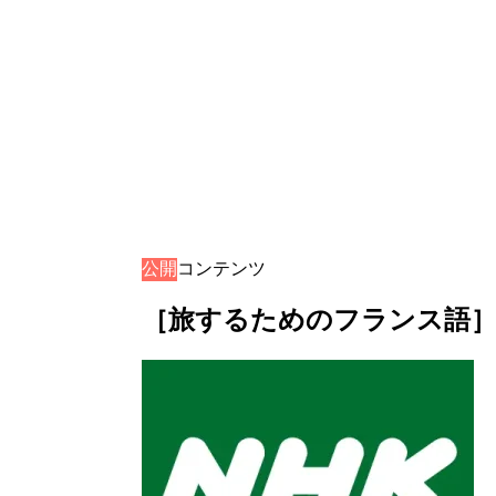
公開
音声コンテンツ
［旅するためのフランス語］音声