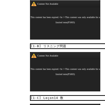
[1-B] リスニング問題
[1-C] Leçon14 数