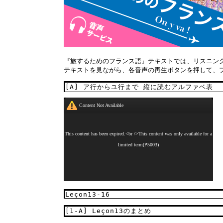
『旅するためのフランス語』テキストでは、リスニン
テキストを見ながら、各音声の再生ボタンを押して、
[A] ア行からユ行まで 縦に読むアルファベ表
Leçon13-16
[1-A] Leçon13のまとめ