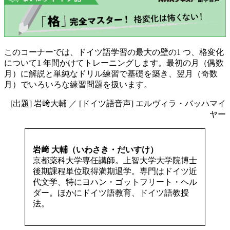
このコーナーでは、ドイツ語学習の最大の壁の1 つ、格変化
について1 年間かけてトレーニングします。最初の月（偶数
月）に解説と単純なドリル練習で基礎を築き、翌月（奇数
月）でいろいろな練習問題を扱います。
[出題] 岩﨑大輔 ／ [ドイツ語音声] エルヴィラ・バッハマイ
ヤー
岩﨑 大輔（いわさき・だいすけ）
京都薬科大学専任講師。上智大学大学院博士
後期課程単位取得満期退学。専門はドイツ近
代文学、特にヨハン・ゴットフリート・ヘル
ダー。ほかにドイツ語教育、ドイツ語教授
法。