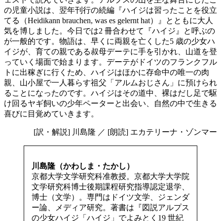
の児童小説は、翌年刊行の続編『ハイジは習ったことを役立
てる（Heidikann brauchen, was es gelernt hat）』とともに大人
気を博しました。今日では2 冊合わせて『ハイジ』と呼ぶの
が一般的です。物語は、早くに両親を亡くした5 歳の少女ハ
イジが、育ての親である叔母デーテに手を引かれ、山道を登
っていく場面で始まります。デーテがドイツのフランクフル
トに出稼ぎに行くため、ハイジはほかに存命中の唯一の肉
親、山小屋で一人暮らす祖父「アルムおじさん」に預けられ
ることになったのです。ハイジはその道中、裸はだし足で駆
け回るヤギ飼いの少年ペーターと出会い、自然の中で生きる
喜びに目覚めていきます。
[訳・解説] 川島隆 ／ [朗読] エカテリーナ・ゾンマー
川島隆（かわしま・たかし）
京都大学文学研究科准教授。京都大学大学院
文学研究科博士後期課程研究指導認定退学、
博士（文学）。専門はドイツ文学、ジェンダ
ー論、メディア研究。著書は『図説アルプス
の少女ハイジ「ハイジ」でよみとく19 世紀