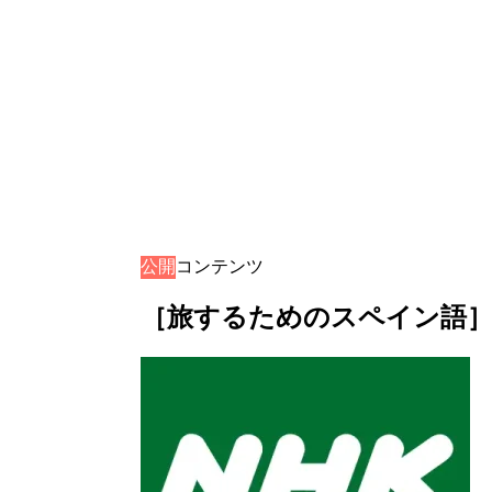
公開
音声コンテンツ
［旅するためのスペイン語］音声