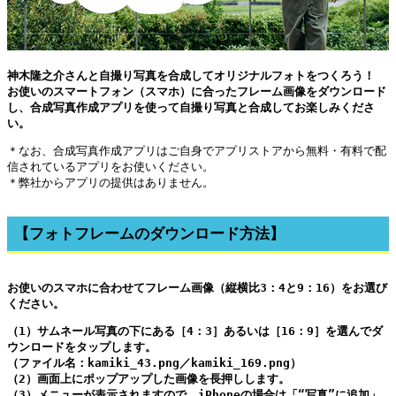
神木隆之介さんと自撮り写真を合成してオリジナルフォトをつくろう！
お使いのスマートフォン（スマホ）に合ったフレーム画像をダウンロード
し、合成写真作成アプリを使って自撮り写真と合成してお楽しみくださ
い。
＊なお、合成写真作成アプリはご自身でアプリストアから無料・有料で配
信されているアプリをお使いください。
＊弊社からアプリの提供はありません。
【フォトフレームのダウンロード方法】
お使いのスマホに合わせてフレーム画像（縦横比3：4と9：16）をお選び
ください。
（1）サムネール写真の下にある［4：3］あるいは［16：9］を選んでダ
ウンロードをタップします。
（ファイル名：kamiki_43.png／kamiki_169.png）
（2）画面上にポップアップした画像を長押しします。
（3）メニューが表示されますので、iPhoneの場合は「“写真”に追加」