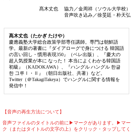
髙木丈也 協力／金周祥（ソウル大学校）
音声吹き込み／徐旻廷・朴天弘
髙木丈也（たかぎ たけや）
慶應義塾大学総合政策学部専任講師。専門は朝鮮語
学。最新の著書に『ダイアローグで身につける 韓国語
の言い回し・慣用表現350』（ベレ出版）、『慶大の
超人気授業が本に なった！ 本当によくわかる韓国語
初級』（KADOKAWA）、『ハングル ハングル 한글
한 그루Ⅰ・Ⅱ』（朝日出版社、共著）など。
Twitter（＠TakagiTakeya）でハングルに関する情報を
発信中！
【音声の再生方法について】
音声ファイルのタイトルの前に▶マークがあります。▶マー
ク（またはタイトルの文字の上）をクリック・タップしてく