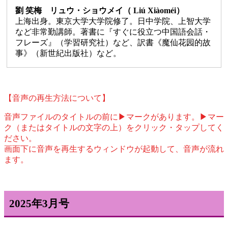
劉 笑梅 リュウ・ショウメイ（ Liú Xiàoméi）
上海出身。東京大学大学院修了。日中学院、上智大学
など非常勤講師。著書に『すぐに役立つ中国語会話・
フレーズ』（学習研究社）など、訳書《魔仙花园的故
事》（新世紀出版社）など。
【音声の再生方法について】
音声ファイルのタイトルの前に▶マークがあります。▶マー
ク（またはタイトルの文字の上）をクリック・タップしてく
ださい。
画面下に音声を再生するウィンドウが起動して、音声が流れ
ます。
2025年3月号