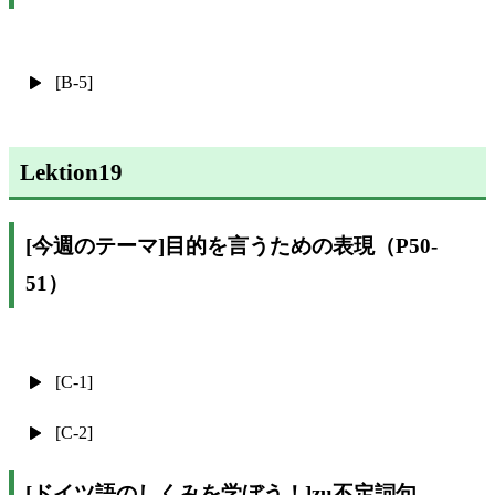
[B-5]
Lektion19
[今週のテーマ]目的を言うための表現（P50-
51）
[C-1]
[C-2]
[ドイツ語のしくみを学ぼう！]zu不定詞句