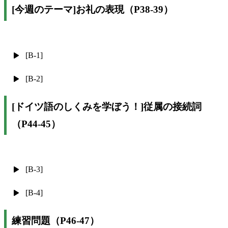
[今週のテーマ]お礼の表現（P38-39）
[B-1]
[B-2]
[ドイツ語のしくみを学ぼう！]従属の接続詞
（P44-45）
[B-3]
[B-4]
練習問題（P46-47）