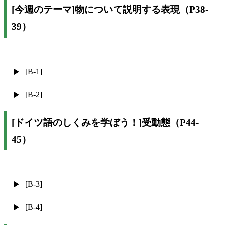
[今週のテーマ]物について説明する表現（P38-
39）
[B-1]
[B-2]
[ドイツ語のしくみを学ぼう！]受動態（P44-
45）
[B-3]
[B-4]