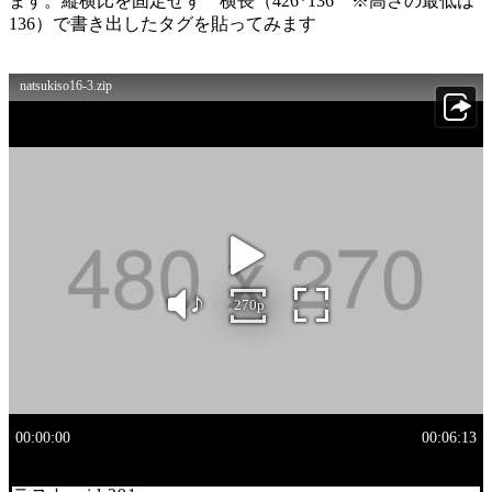
ます。縦横比を固定せず 横長（426*136 ※高さの最低は
136）で書き出したタグを貼ってみます