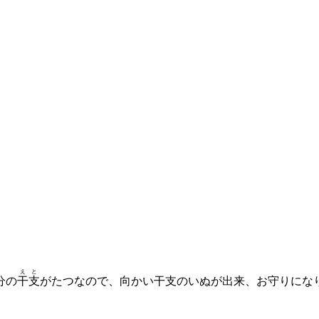
えと
分の
干支
がたつなので、向かい干支のいぬが出来、お守りにな