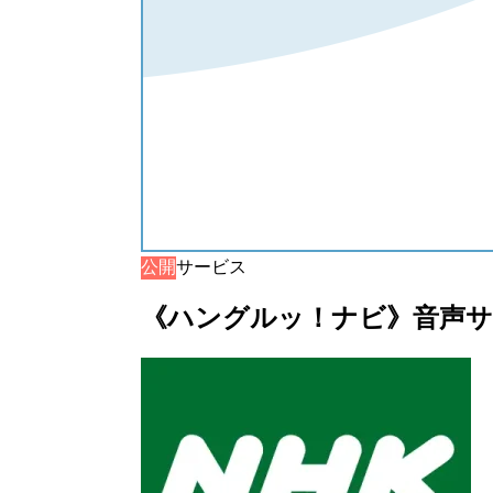
公開
音声サービス
《ハングルッ！ナビ》音声サービ