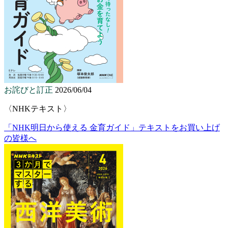
お詫びと訂正
2026/06/04
〈NHKテキスト〉
「NHK明日から使える 金育ガイド」テキストをお買い上げ
の皆様へ