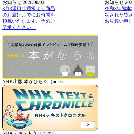
お知らせ
2026/08/03
お知らせ
2026
8月3週目は通常より商品
令和8年熊本
のお届けまでにお時間を
災された皆さ
頂戴いたします。予めご
お見舞い申し
了承ください。
NHK出版 本がひらく（note）
NHKテキストクロニクル