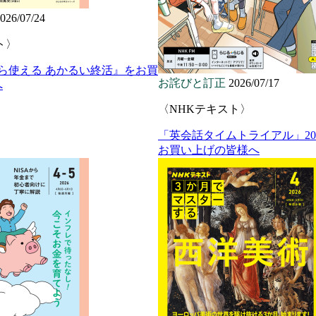
026/07/24
ト〉
から使える あかるい終活』をお買
お詫びと訂正
2026/07/17
へ
〈NHKテキスト〉
「英会話タイムトライアル」20
お買い上げの皆様へ