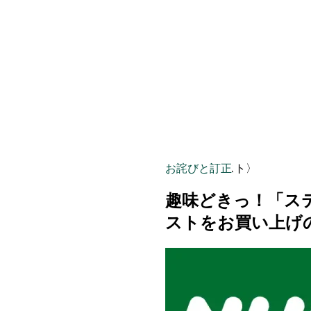
お詫びと訂正
〈NHKテキスト〉
趣味どきっ！「ス
ストをお買い上げ