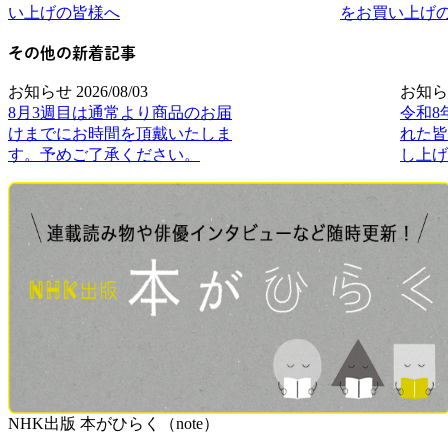
い上げの皆様へ
をお買い上げ
その他の新着記事
お知らせ
2026/08/03
お知ら
8月3週目は通常より商品のお届
令和8
けまでにお時間を頂戴いたしま
れた皆
す。予めご了承ください。
し上げ
NHK出版 本がひらく（note）