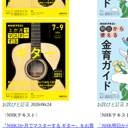
お詫びと訂正
2026/06/24
お詫びと訂正
2
〈NHKテキスト〉
〈NHKテキス
『NHK3か月でマスターする ギター』をお買
「NHK明日か