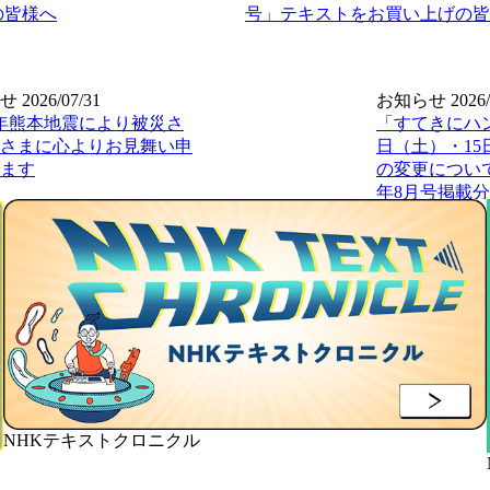
の皆様へ
号」テキストをお買い上げの皆
せ
2026/07/31
お知らせ
2026/
年熊本地震により被災さ
「すてきにハ
さまに心よりお見舞い申
日（土）・1
ます
の変更について
年8月号掲載
NHKテキストクロニクル