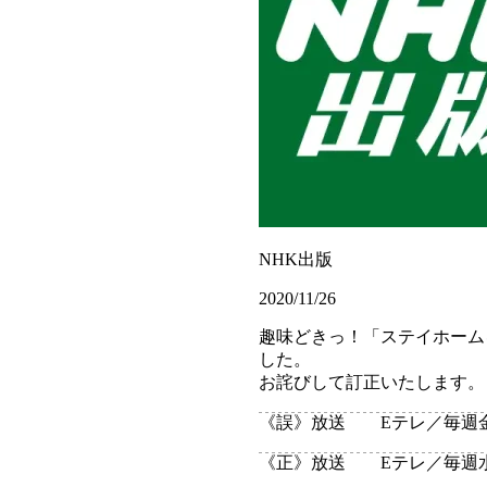
NHK出版
2020/11/26
趣味どきっ！「ステイホーム
した。
お詫びして訂正いたします。
《誤》
放送 Eテレ／毎週金曜日
《正》
放送 Eテレ／毎週水曜日