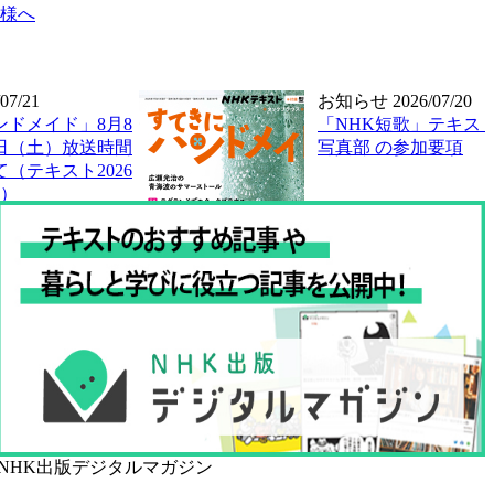
様へ
07/21
お知らせ
2026/07/20
ンドメイド」8月8
「NHK短歌」テキスト
5日（土）放送時間
写真部 の参加要項
（テキスト2026
分）
NHK出版デジタルマガジン