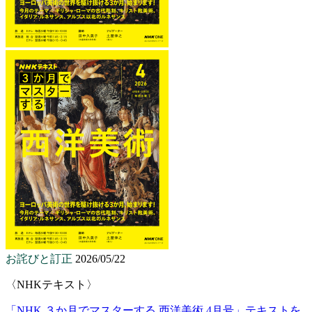
お詫びと訂正
2026/05/22
〈NHKテキスト〉
「NHK ３か月でマスターする 西洋美術 4月号」テキストを