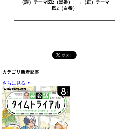
（誤）テーマ図2（黒番） →（正）テーマ
図2（白番）
カテゴリ新着記事
さらに見る