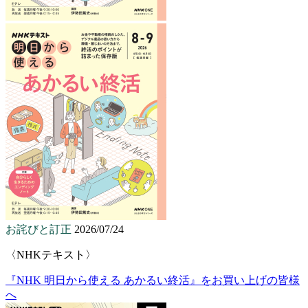
お詫びと訂正
2026/07/24
〈NHKテキスト〉
『NHK 明日から使える あかるい終活』をお買い上げの皆様
へ