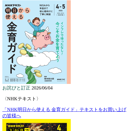
お詫びと訂正
2026/06/04
〈NHKテキスト〉
「NHK明日から使える 金育ガイド」テキストをお買い上げ
の皆様へ