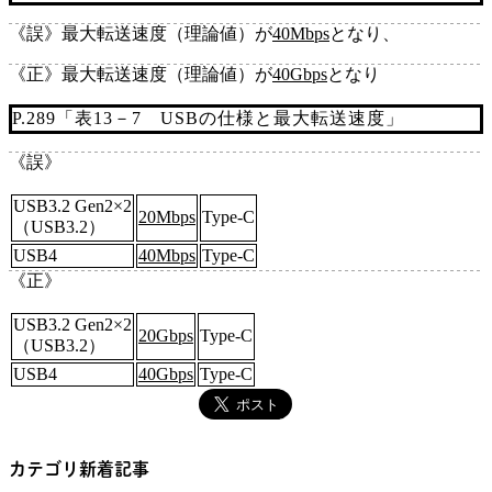
《誤》
最大転送速度（理論値）が
40Mbps
となり、
《正》
最大転送速度（理論値）が
40Gbps
となり
P.289「表13－7 USBの仕様と最大転送速度」
《誤》
USB3.2 Gen2×2
20Mbps
Type‐C
（USB3.2）
USB4
40Mbps
Type‐C
《正》
USB3.2 Gen2×2
20Gbps
Type‐C
（USB3.2）
USB4
40Gbps
Type‐C
カテゴリ新着記事