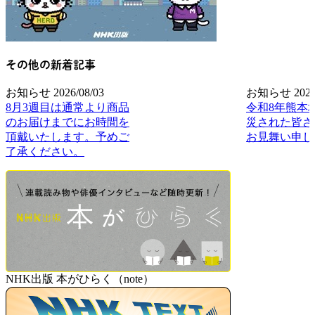
その他の新着記事
お知らせ
2026/08/03
お知らせ
2026
8月3週目は通常より商品
令和8年熊本
のお届けまでにお時間を
災された皆さ
頂戴いたします。予めご
お見舞い申し
了承ください。
NHK出版 本がひらく（note）