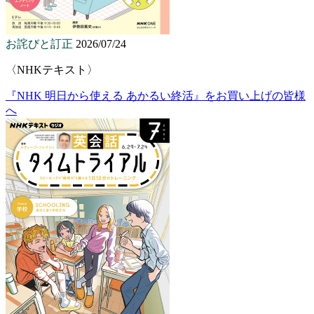
お詫びと訂正
2026/07/24
〈NHKテキスト〉
『NHK 明日から使える あかるい終活』をお買い上げの皆様
へ