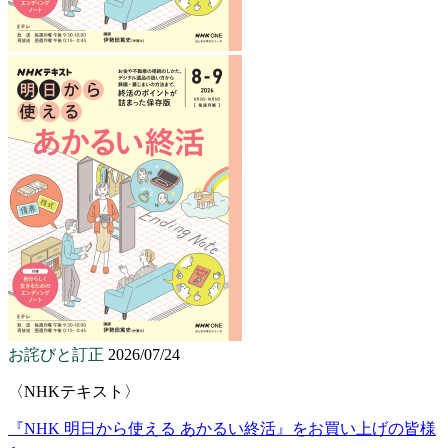
お詫びと訂正
2026/07/24
〈NHKテキスト〉
『NHK 明日から使える あかるい終活』をお買い上げの皆様