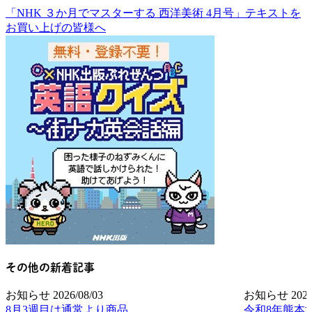
「NHK ３か月でマスターする 西洋美術 4月号」テキストを
お買い上げの皆様へ
その他の新着記事
お知らせ
2026/08/03
お知らせ
2026
8月3週目は通常より商品
令和8年熊本