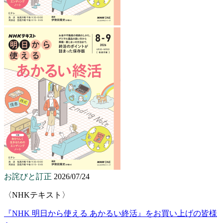
お詫びと訂正
2026/07/24
〈NHKテキスト〉
『NHK 明日から使える あかるい終活』をお買い上げの皆様