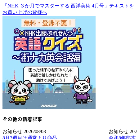
「NHK ３か月でマスターする 西洋美術 4月号」テキストを
お買い上げの皆様へ
その他の新着記事
お知らせ
2026/08/03
お知らせ
2026
8月3週目は通常より商品
令和8年熊本