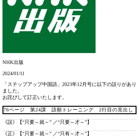
NHK出版
2024/01/11
「ステップアップ中国語」2023年12月号に以下の誤りがあり
ました。
お詫びして訂正いたします。
76ページ 第24課 語順トレーニング 2行目の見出し
《誤》
【“只要～就～” ／“只要～才～”】
《正》
【“只要～就～” ／“只有～才～”】