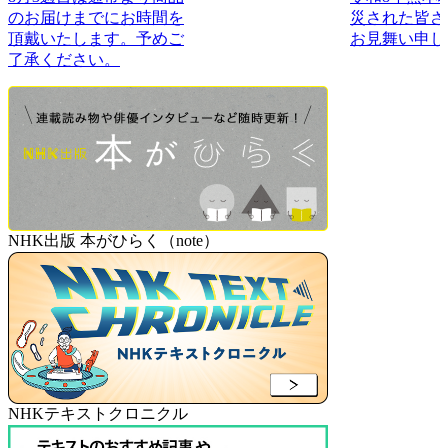
のお届けまでにお時間を
災された皆さ
頂戴いたします。予めご
お見舞い申し
了承ください。
NHK出版 本がひらく（note）
NHKテキストクロニクル