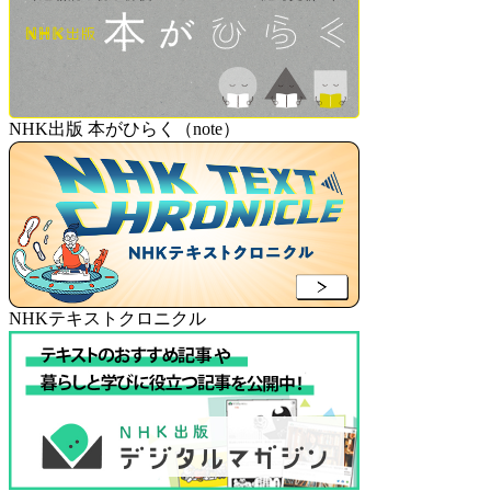
NHK出版 本がひらく（note）
NHKテキストクロニクル