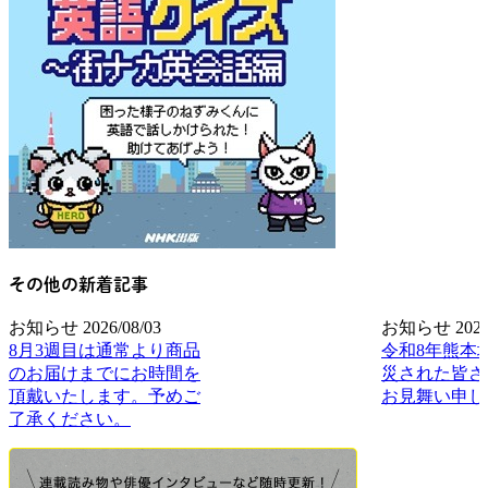
その他の新着記事
お知らせ
2026/08/03
お知らせ
2026
8月3週目は通常より商品
令和8年熊本
のお届けまでにお時間を
災された皆さ
頂戴いたします。予めご
お見舞い申し
了承ください。