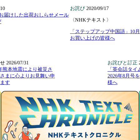
/10
お詫び
2020/09/17
日にお届けした出荷おしらせメール
〈NHKテキスト〉
び
「ステップアップ中国語」10
お買い上げの皆様へ
せ
2026/07/31
お詫びと訂正
年熊本地震により被災さ
「英会話タイ
さまに心よりお見舞い申
2026年8月
ます
様へ