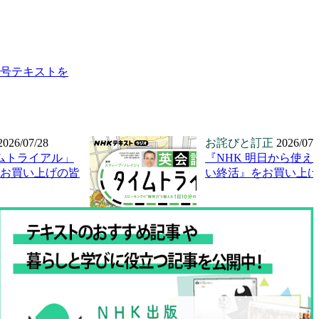
月号テキストを
2026/07/28
お詫びと訂正
2026/07/
ムトライアル」
『NHK 明日から使え
号をお買い上げの皆
い終活』をお買い上げ