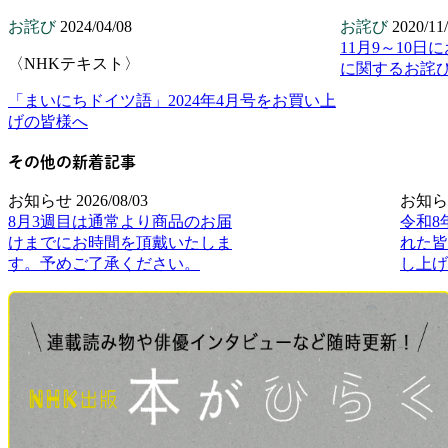
お詫び
2024/04/08
お詫び
2020/11
11月9～10
〈NHKテキスト〉
に関するお詫
「まいにちドイツ語」2024年4月号をお買い上
げの皆様へ
その他の新着記事
お知らせ
2026/08/03
お知ら
8月3週目は通常より商品のお届
令和8
けまでにお時間を頂戴いたしま
れた皆
す。予めご了承ください。
し上げ