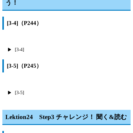
う！
[3-4]（P244）
[3-4]
[3-5]（P245）
[3-5]
Lektion24 Step3 チャレンジ！ 聞く&読む