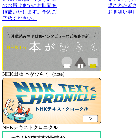
のお届けまでにお時間を
災された皆さ
頂戴いたします。予めご
お見舞い申し
了承ください。
NHK出版 本がひらく（note）
NHKテキストクロニクル