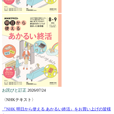
お詫びと訂正
2026/07/24
〈NHKテキスト〉
『NHK 明日から使える あかるい終活』をお買い上げの皆様