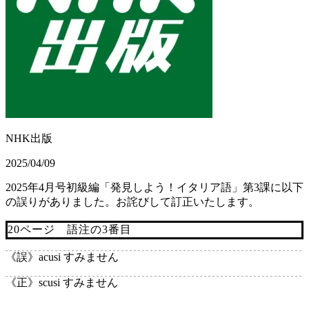
NHK出版
2025/04/09
2025年4月号初級編「発見しよう！イタリア語」第3課に以下
の誤りがありました。お詫びして訂正いたします。
20ページ 語注の3番目
《誤》
acusi すみません
《正》
scusi すみません