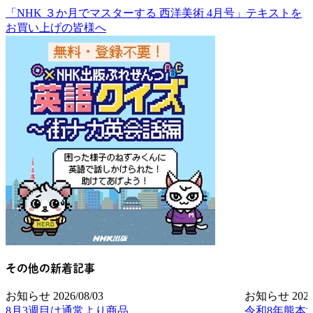
「NHK ３か月でマスターする 西洋美術 4月号」テキストを
お買い上げの皆様へ
その他の新着記事
お知らせ
2026/08/03
お知らせ
2026
8月3週目は通常より商品
令和8年熊本