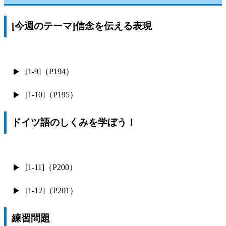
[今週のテーマ]信念を伝える表現
[1-9]（P194）
[1-10]（P195）
ドイツ語のしくみを学ぼう！
[1-11]（P200）
[1-12]（P201）
練習問題