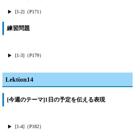
[1-2]（P171）
練習問題
[1-3]（P179）
Lektion14
[今週のテーマ]1日の予定を伝える表現
[1-4]（P182）