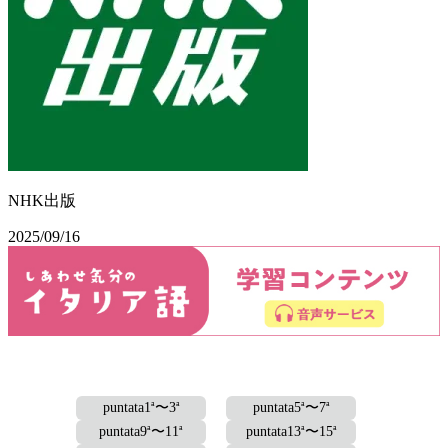
NHK出版
2025/09/16
a
a
a
a
puntata1
〜3
puntata5
〜7
a
a
a
a
puntata9
〜11
puntata13
〜15