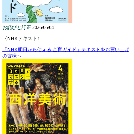
お詫びと訂正
2026/06/04
〈NHKテキスト〉
「NHK明日から使える 金育ガイド」テキストをお買い上げ
の皆様へ