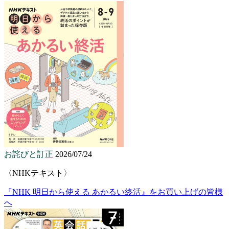
お詫びと訂正
2026/07/24
〈NHKテキスト〉
『NHK 明日から使える あかるい終活』をお買い上げの皆様
へ