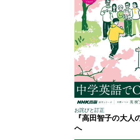
お詫びと訂正
『高田智子の大人の
へ