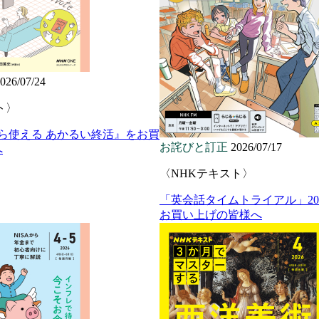
026/07/24
ト〉
から使える あかるい終活』をお買
お詫びと訂正
2026/07/17
へ
〈NHKテキスト〉
「英会話タイムトライアル」20
お買い上げの皆様へ