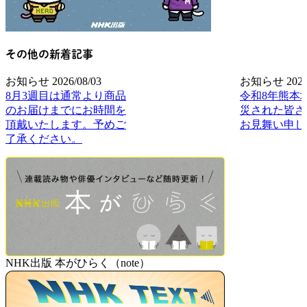
その他の新着記事
お知らせ
2026/08/03
お知らせ
2026
8月3週目は通常より商品
令和8年熊本
のお届けまでにお時間を
災された皆さ
頂戴いたします。予めご
お見舞い申し
了承ください。
NHK出版 本がひらく（note）