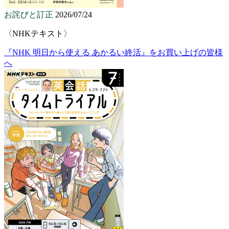
お詫びと訂正
2026/07/24
〈NHKテキスト〉
『NHK 明日から使える あかるい終活』をお買い上げの皆様
へ