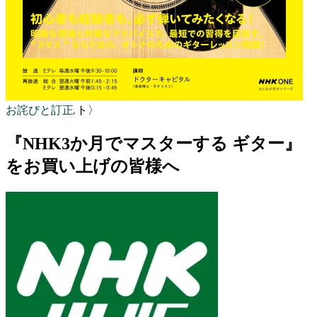
お詫びと訂正
〈NHKテキスト〉
『NHK3か月でマスターする ギター』
をお買い上げの皆様へ