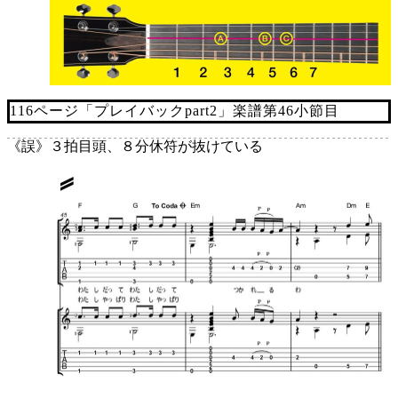
116ページ「プレイバックpart2」楽譜第46小節目
《誤》
３拍目頭、８分休符が抜けている