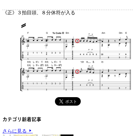
《正》
３拍目頭、８分休符が入る
カテゴリ新着記事
さらに見る