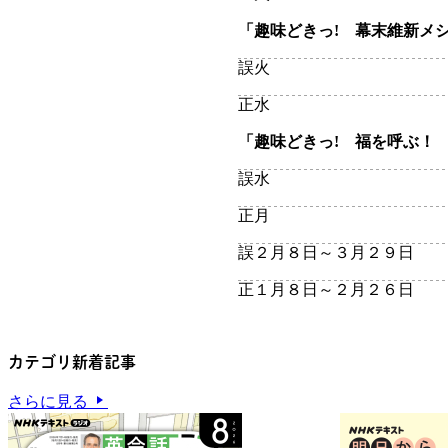
「趣味どきっ! 幕末維新メ
誤
火
正
水
「趣味どきっ! 福を呼ぶ！
誤
水
正
月
誤
２月８日～３月２９日
正
１月８日～２月２６日
カテゴリ新着記事
さらに見る