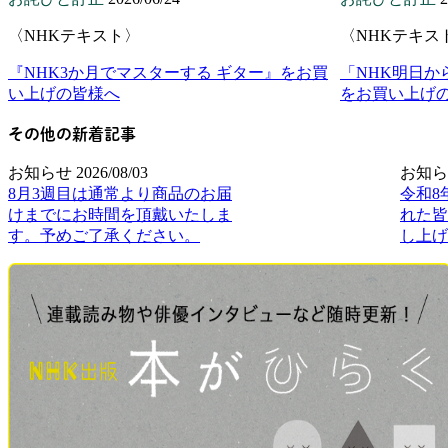
〈NHKテキスト〉
〈NHKテキス
『NHK3か月でマスターする ギター』をお買
「NHK明日か
い上げの皆様へ
をお買い上げ
その他の新着記事
お知らせ
2026/08/03
お知ら
8月3週目は通常より商品のお届
令和8
けまでにお時間を頂戴いたしま
れた皆
す。予めご了承ください。
し上げ