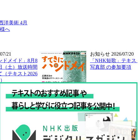
西洋美術 4月
様へ
07/21
お知らせ
2026/07/20
ンドメイド」8月8
「NHK短歌」テキスト
5日（土）放送時間
写真部 の参加要項
（テキスト2026
分）