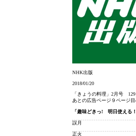
NHK出版
2018/01/20
「きょうの料理」2月号 129
あとの広告ページ９ページ目
「趣味どきっ! 明日使える
誤
月
正
火