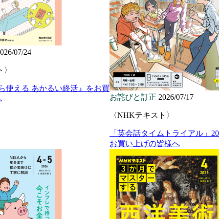
026/07/24
ト〉
から使える あかるい終活』をお買
お詫びと訂正
2026/07/17
へ
〈NHKテキスト〉
「英会話タイムトライアル」20
お買い上げの皆様へ