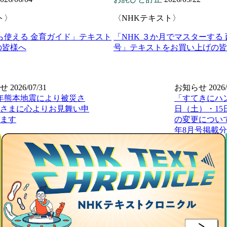
ト〉
〈NHKテキスト〉
ら使える 金育ガイド」テキスト
「NHK ３か月でマスターする 
の皆様へ
号」テキストをお買い上げの皆
せ
2026/07/31
お知らせ
2026/
年熊本地震により被災さ
「すてきにハ
さまに心よりお見舞い申
日（土）・1
ます
の変更について
年8月号掲載