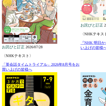
お詫びと訂正
2
〈NHKテキス
『NHK 明日
お詫びと訂正
2026/07/28
い上げの皆様
〈NHKテキスト〉
「英会話タイムトライアル」2026年8月号をお
買い上げの皆様へ