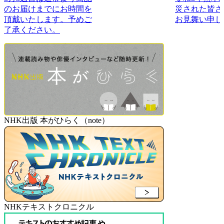
のお届けまでにお時間を
災された皆さ
頂戴いたします。予めご
お見舞い申し
了承ください。
NHK出版 本がひらく（note）
NHKテキストクロニクル