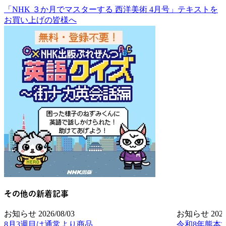
「NHK ３か月でマスターする 西洋美術 4月号」テキストを
お買い上げの皆様へ
その他の新着記事
お知らせ
2026/08/03
お知らせ
2026
8月3週目は通常より商品
令和8年熊本