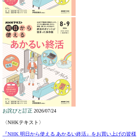
お詫びと訂正
2026/07/24
〈NHKテキスト〉
『NHK 明日から使える あかるい終活』をお買い上げの皆様