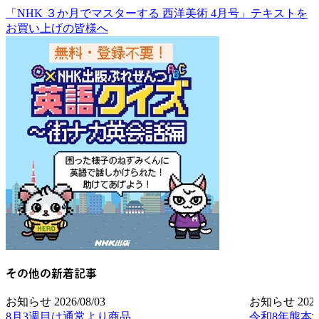
「NHK ３か月でマスターする 西洋美術 4月号」テキストを
お買い上げの皆様へ
その他の新着記事
お知らせ
2026/08/03
お知らせ
2026
8月3週目は通常より商品
令和8年熊本