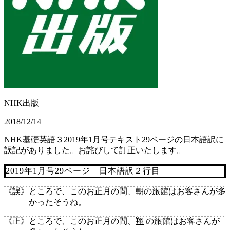
NHK出版
2018/12/14
NHK基礎英語３2019年1月号テキスト29ページの日本語訳に
誤記がありました。お詫びして訂正いたします。
2019年1月号29ページ 日本語訳２行目
《誤》
ところで、このお正月の間、朝の旅館はお客さんが多
かったそうね。
《正》
ところで、このお正月の間、
翔
の旅館はお客さんが