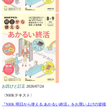
お詫びと訂正
2026/07/24
〈NHKテキスト〉
『NHK 明日から使える あかるい終活』をお買い上げの皆様