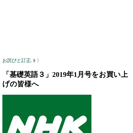
お詫びと訂正
〈NHKテキスト〉
「基礎英語３」2019年1月号をお買い上
げの皆様へ