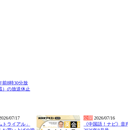
前8時30分放
掲載）の放送休止
2026/07/17
公開
2026/07/16
ムトライアル」
《中国語！ナビ》音声