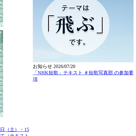
お知らせ
2026/07/20
「NHK短歌」テキスト ＃短歌写真部 の参加要
項
日（土）・15
て（テキスト