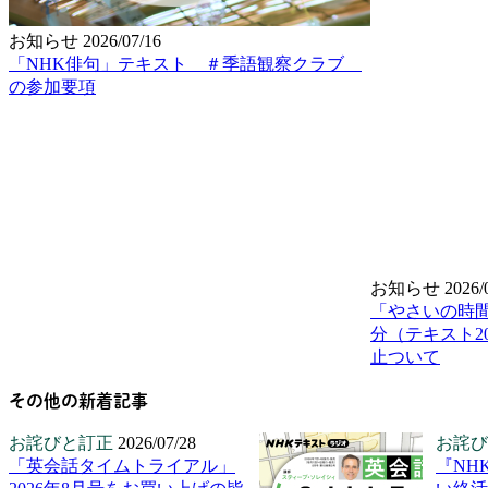
お知らせ
2026/07/16
「NHK俳句」テキスト ＃季語観察クラブ
の参加要項
お知らせ
2026/
「やさいの時間
分（テキスト2
止ついて
その他の新着記事
お詫びと訂正
2026/07/28
お詫び
「英会話タイムトライアル」
『NH