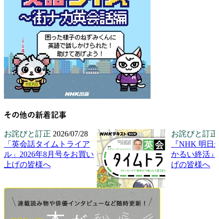
その他の新着記事
お詫びと訂正
2026/07/28
お詫びと訂正
「英会話タイムトライア
『NHK 明日
ル」2026年8月号をお買い
かるい終活』
上げの皆様へ
げの皆様へ