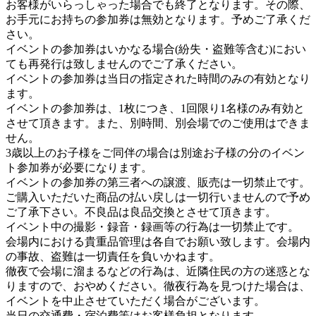
お客様がいらっしゃった場合でも終了となります。その際、
お手元にお持ちの参加券は無効となります。予めご了承くだ
さい。
イベントの参加券はいかなる場合(紛失・盗難等含む)におい
ても再発行は致しませんのでご了承ください。
イベントの参加券は当日の指定された時間のみの有効となり
ます。
イベントの参加券は、1枚につき、1回限り1名様のみ有効と
させて頂きます。また、別時間、別会場でのご使用はできま
せん。
3歳以上のお子様をご同伴の場合は別途お子様の分のイベン
ト参加券が必要になります。
イベントの参加券の第三者への譲渡、販売は一切禁止です。
ご購入いただいた商品の払い戻しは一切行いませんので予め
ご了承下さい。不良品は良品交換とさせて頂きます。
イベント中の撮影・録音・録画等の行為は一切禁止です。
会場内における貴重品管理は各自でお願い致します。会場内
の事故、盗難は一切責任を負いかねます。
徹夜で会場に溜まるなどの行為は、近隣住民の方の迷惑とな
りますので、おやめください。徹夜行為を見つけた場合は、
イベントを中止させていただく場合がございます。
当日の交通費・宿泊費等はお客様負担となります。