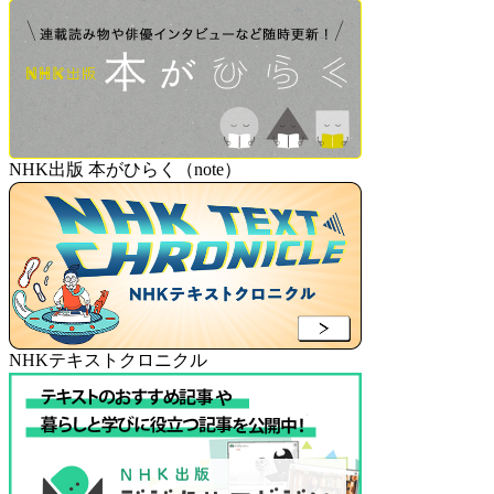
NHK出版 本がひらく（note）
NHKテキストクロニクル