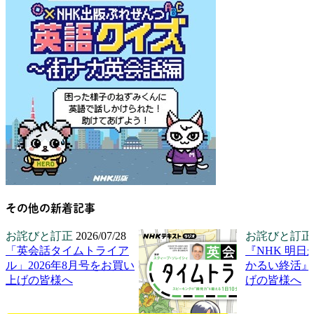
その他の新着記事
お詫びと訂正
2026/07/28
お詫びと訂正
「英会話タイムトライア
『NHK 明日
ル」2026年8月号をお買い
かるい終活』
上げの皆様へ
げの皆様へ