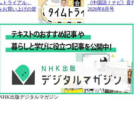
ムトライアル」
《中国語！ナビ》音声
号をお買い上げの皆
2026年8月号
NHK出版デジタルマガジン