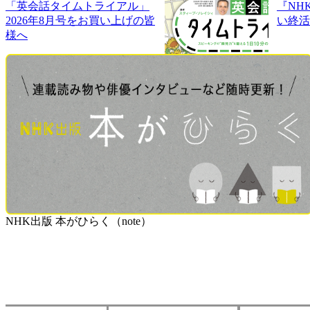
「英会話タイムトライアル」
『NH
2026年8月号をお買い上げの皆
い終活
様へ
NHK出版 本がひらく（note）