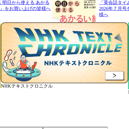
K 明日から使える あかる
「英会話タイ
』をお買い上げの皆様へ
2026年７月
様へ
NHKテキストクロニクル