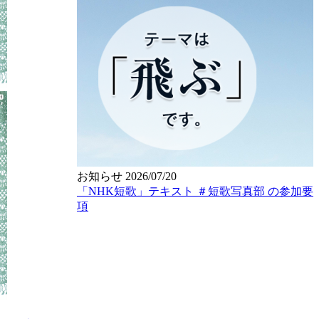
お知らせ
2026/07/20
「NHK短歌」テキスト ＃短歌写真部 の参加要
項